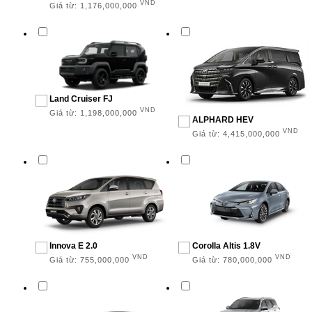
VND
Giá từ:
1,176,000,000
SUV
Đa dụng
Bán tải
Land Cruiser FJ
Thương mại
VND
Giá từ:
1,198,000,000
ALPHARD HEV
XUẤT XỨ
VND
Giá từ:
4,415,000,000
Xe trong nước
Xe nhập khẩu
Innova E 2.0
Corolla Altis 1.8V
VND
VND
Giá từ:
755,000,000
Giá từ:
780,000,000