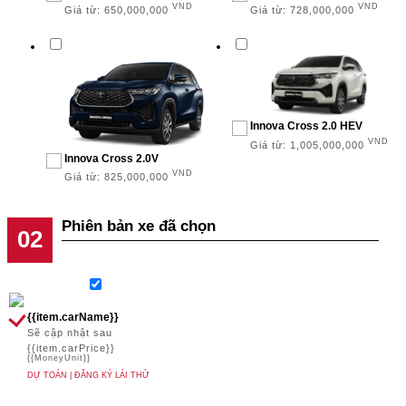
VND
VND
Giá từ:
650,000,000
Giá từ:
728,000,000
Innova Cross 2.0 HEV
VND
Giá từ:
1,005,000,000
Innova Cross 2.0V
VND
Giá từ:
825,000,000
Phiên bản xe đã chọn
{{item.carName}}
Sẽ cập nhật sau
{{item.carPrice}}
{{MoneyUnit}}
DỰ TOÁN
|
ĐĂNG KÝ LÁI THỬ