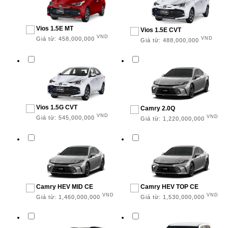
Fortuner
Vios 1.5E MT
Vios 1.5E CVT
VND
Giá từ:
458,000,000
GIÁ
VND
Giá từ:
488,000,000
0 -500 triệu
500 triệu - 1 tỉ
Vios 1.5G CVT
Camry 2.0Q
1 tỉ - 2 tỉ
VND
VND
Giá từ:
545,000,000
Giá từ:
1,220,000,000
2 tỉ - 3 tỉ
3 tỉ - 4 tỉ
Trên 4 tỉ
Camry HEV MID CE
Camry HEV TOP CE
NHIÊN LIỆU
VND
VND
Giá từ:
1,460,000,000
Giá từ:
1,530,000,000
Xăng