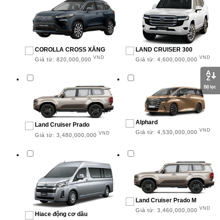
Dầu
SỐ CHỖ NGỒI
COROLLA CROSS XĂNG
LAND CRUISER 300
VND
VND
Giá từ:
820,000,000
Giá từ:
4,600,000,000
5 chỗ
7 chỗ
8 chỗ
Alphard
Land Cruiser Prado
15 chỗ
VND
Giá từ:
4,530,000,000
VND
Giá từ:
3,480,000,000
9 chỗ
KIỂU DÁNG
Land Cruiser Prado M
Sedan
VND
Giá từ:
3,460,000,000
Hiace động cơ dầu
Hatchback