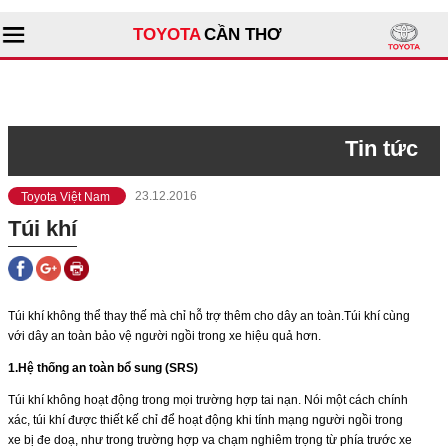
TOYOTA
CẦN THƠ
Tìm kiếm
Tin tức
Giới thiệu đại lý
Toyota Việt Nam
23.12.2016
Sản phẩm
Túi khí
Dịch vụ
Tư vấn
Túi khí không thể thay thế mà chỉ hỗ trợ thêm cho dây an toàn.Túi khí cùng
với dây an toàn bảo vệ người ngồi trong xe hiệu quả hơn.
Xe đã qua sử dụng
1.Hệ thống an toàn bổ sung (SRS)
Túi khí không hoạt động trong mọi trường hợp tai nạn. Nói một cách chính
xác, túi khí được thiết kế chỉ để hoạt động khi tính mạng người ngồi trong
xe bị đe doạ, như trong trường hợp va chạm nghiêm trọng từ phía trước xe