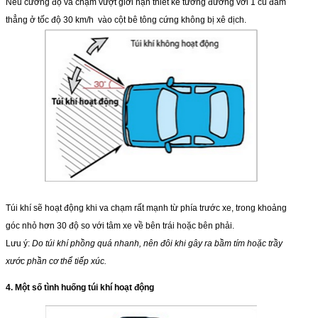
Nếu cường độ va chạm vượt giới hạn thiết kế tương đương với 1 cú đâm
thẳng ở tốc độ 30 km/h vào cột bê tông cứng không bị xê dịch.
Túi khí sẽ hoạt động khi va chạm rất mạnh từ phía trước xe, trong khoảng
góc nhỏ hơn 30 độ so với tâm xe về bên trái hoặc bên phải.
Lưu ý:
Do túi khí phồng quá nhanh, nên đôi khi gây ra bầm tím hoặc trầy
xước phần cơ thể tiếp xúc.
4. Một số tình huống túi khí hoạt động