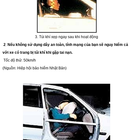
3. Túi khí xẹp ngay sau khi hoạt động
2
.
Nếu không
sử
dụng dây an toàn, tính mạng của bạn
sẽ
nguy hiểm cả
với
xe
có trang bị t
ú
i khí khi gặp tai nạn.
Tốc độ thử: 50km/h
(Nguồn: Hiệp hội bảo hiểm Nhật Bản)