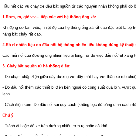
Hầu hết các vụ cháy xe đều bắt nguồn từ các nguyên nhân không phải do lỗ
1.Rơm, rạ, giẻ v.v… tiếp xúc với hệ thống ống xả:
Khi động cơ làm việc, nhiệt độ của hệ thống ống xả rất cao đặc biệt là bộ
năng bắt cháy rất cao.
2.Rò rỉ nhiên liệu do đấu nối hệ thống nhiên liệu không đúng kỹ thuật:
Các mối nối của đường ống nhiên liệu bị lỏng, hở do việc đấu nối/rút xăng
3. Cháy bắt nguồn từ hệ thống điện:
- Do chạm chập điện giữa dây dương với dây mát hay với thân xe (do chuộ
- Do đấu nối thêm các thiết bị điện bên ngoài có công suất quá lớn, vượt
lạnh…
- Cách điện kém: Do đấu nối sai quy cách (không bọc đủ băng dính cách 
Chú ý!
- Tránh đi hoặc đỗ xe trên đường nhiều rơm rạ hoặc cỏ khô…