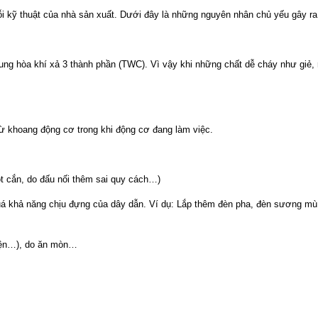
i kỹ thuật của nhà sản xuất. Dưới đây là những nguyên nhân chủ yếu gây ra 
 trung hòa khí xả 3 thành phần (TWC). Vì vậy khi những chất dễ cháy như giẻ,
 từ khoang động cơ trong khi động cơ đang làm việc.
t cắn, do đấu nối thêm sai quy cách…)
 quá khả năng chịu đựng của dây dẫn. Ví dụ: Lắp thêm đèn pha, đèn sương mù
điện…), do ăn mòn…