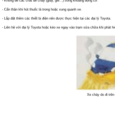
- Không để các chất dễ cháy (giấy, giẻ…) trong khoang động cơ.
- Cẩn thận khi hút thuốc lá trong hoặc xung quanh xe.
- Lắp đặt thêm các thiết bị điện nên được thực hiện tại các đại lý Toyota.
- Liên hệ với đại lý Toyota hoặc kéo xe ngay vào trạm sửa chữa khi phát
Xe cháy do đi trê