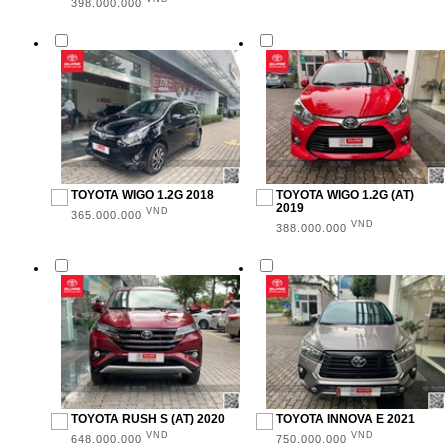
398.000.000
MẪU XE
Innova (8)
Camry (1)
Corolla Altis (2)
Vios (4)
TOYOTA WIGO 1.2G 2018
TOYOTA WIGO 1.2G (AT)
2019
VND
365.000.000
VND
Hilux (1)
388.000.000
Fortuner (4)
Wigo (4)
Avanza (1)
Rush (2)
KIỂU DÁNG
TOYOTA RUSH S (AT) 2020
TOYOTA INNOVA E 2021
VND
VND
648.000.000
750.000.000