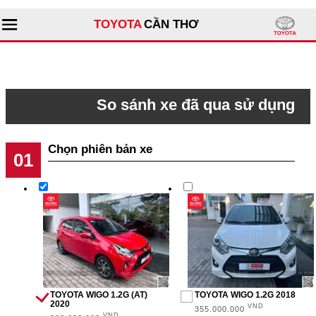
TOYOTA
CẦN THƠ
Tìm kiếm
So sánh xe đã qua sử dụng
Giới thiệu đại lý
Bước 1
Sản phẩm
Dịch vụ
GIÁ
Tư vấn
0 - 500 triệu (11)
Xe đã qua sử dụng
500 triệu - 1 tỉ (14)
1 tỉ - 2 tỉ (2)
TOYOTA WIGO 1.2G (AT)
TOYOTA WIGO 1.2G 2018
2020
VND
355.000.000
VND