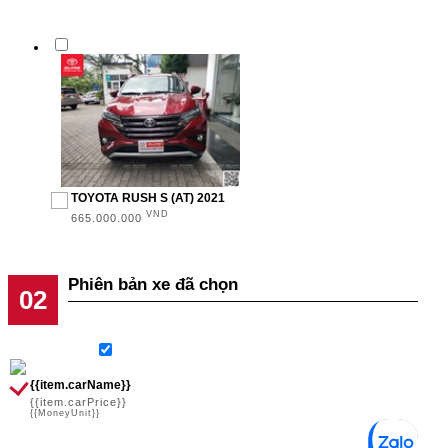
TOYOTA RUSH S (AT) 2021
VND
665.000.000
Phiên bản xe đã chọn
{{item.carName}}
{{item.carPrice}}
{{MoneyUnit}}