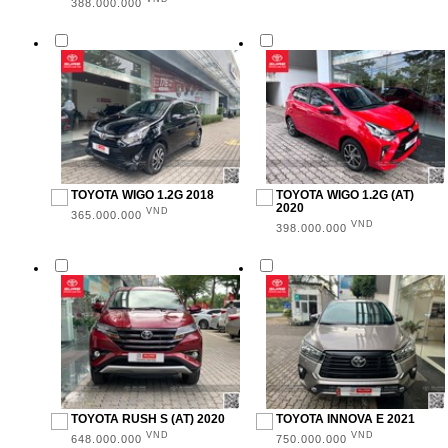
388.000.000
MẪU XE
Innova (8)
Camry (1)
Corolla Altis (2)
Vios (4)
TOYOTA WIGO 1.2G 2018
TOYOTA WIGO 1.2G (AT)
2020
VND
365.000.000
VND
Hilux (1)
398.000.000
Fortuner (4)
Wigo (4)
Avanza (1)
Rush (2)
KIỂU DÁNG
TOYOTA RUSH S (AT) 2020
TOYOTA INNOVA E 2021
VND
VND
648.000.000
750.000.000