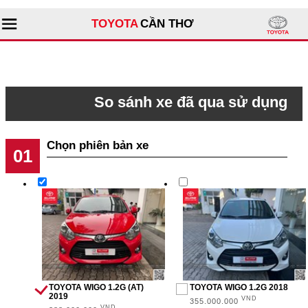
TOYOTA
CẦN THƠ
Tìm kiếm
So sánh xe đã qua sử dụng
Giới thiệu đại lý
Bước 1
Sản phẩm
Dịch vụ
GIÁ
Tư vấn
0 - 500 triệu (11)
Xe đã qua sử dụng
500 triệu - 1 tỉ (14)
1 tỉ - 2 tỉ (2)
TOYOTA WIGO 1.2G (AT)
TOYOTA WIGO 1.2G 2018
2019
VND
355.000.000
VND