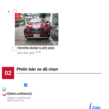
TOYOTA RUSH S (AT) 2021
VND
665.000.000
Phiên bản xe đã chọn
{{item.carName}}
{{item.carPrice}}
{{MoneyUnit}}