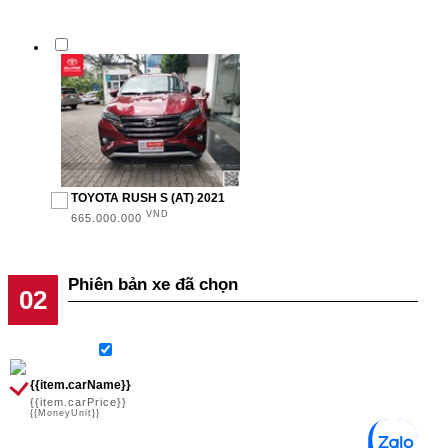
TOYOTA RUSH S (AT) 2021
VND
665.000.000
Phiên bản xe đã chọn
{{item.carName}}
{{item.carPrice}}
{{MoneyUnit}}