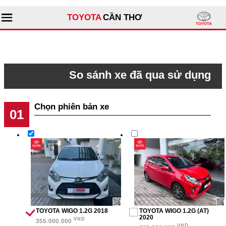
TOYOTA
CẦN THƠ
Tìm kiếm
So sánh xe đã qua sử dụng
Giới thiệu đại lý
Bước 1
Sản phẩm
Dịch vụ
GIÁ
Tư vấn
0 - 500 triệu (11)
Xe đã qua sử dụng
500 triệu - 1 tỉ (14)
1 tỉ - 2 tỉ (2)
TOYOTA WIGO 1.2G 2018
TOYOTA WIGO 1.2G (AT)
2020
VND
355.000.000
VND