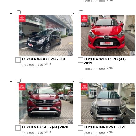
398.000.000
MẪU XE
Innova (8)
Camry (1)
Corolla Altis (2)
Vios (4)
TOYOTA WIGO 1.2G 2018
TOYOTA WIGO 1.2G (AT)
2019
VND
365.000.000
VND
Hilux (1)
388.000.000
Fortuner (4)
Wigo (4)
Avanza (1)
Rush (2)
KIỂU DÁNG
TOYOTA RUSH S (AT) 2020
TOYOTA INNOVA E 2021
VND
VND
648.000.000
750.000.000