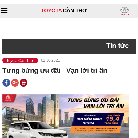
TOYOTA
CẦN THƠ
Tìm kiếm
Tin tức
Giới thiệu đại lý
Toyota Cần Thơ
02.10.2021
Sản phẩm
Tưng bừng ưu đãi - Vạn lời tri ân
Dịch vụ
Tư vấn
Xe đã qua sử dụng