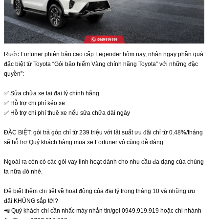
Rước Fortuner phiên bản cao cấp Legender hôm nay, nhận ngay phần quà
đặc biệt từ Toyota “Gói bảo hiểm Vàng chính hãng Toyota” với những đặc
quyền”:
✅ Sửa chữa xe tại đại lý chính hãng
✅ Hỗ trợ chi phí kéo xe
✅ Hỗ trợ chi phí thuê xe nếu sửa chữa dài ngày
ĐẶC BIỆT: gói trả góp chỉ từ 239 triệu với lãi suất ưu đãi chỉ từ 0.48%/tháng
sẽ hỗ trợ Quý khách hàng mua xe Fortuner vô cùng dễ dàng.
Ngoài ra còn có các gói vay linh hoạt dành cho nhu cầu đa dạng của chúng
ta nữa đó nhé.
Để biết thêm chi tiết về hoạt động của đại lý trong tháng 10 và những ưu
đãi KHỦNG sắp tới?
📲 Quý khách chỉ cần nhấc máy nhắn tin/gọi 0949.919.919 hoặc chi nhánh