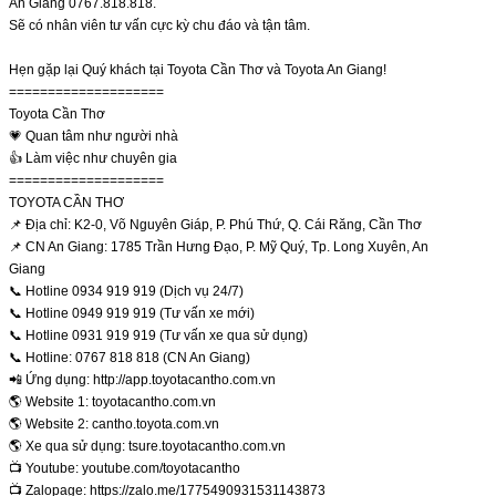
An Giang 0767.818.818.
Sẽ có nhân viên tư vấn cực kỳ chu đáo và tận tâm.
Hẹn gặp lại Quý khách tại Toyota Cần Thơ và Toyota An Giang!
====================
Toyota Cần Thơ
💗 Quan tâm như người nhà
👍 Làm việc như chuyên gia
====================
TOYOTA CẦN THƠ
📌 Địa chỉ: K2-0, Võ Nguyên Giáp, P. Phú Thứ, Q. Cái Răng, Cần Thơ
📌 CN An Giang: 1785 Trần Hưng Đạo, P. Mỹ Quý, Tp. Long Xuyên, An
Giang
📞 Hotline 0934 919 919 (Dịch vụ 24/7)
📞 Hotline 0949 919 919 (Tư vấn xe mới)
📞 Hotline 0931 919 919 (Tư vấn xe qua sử dụng)
📞 Hotline: 0767 818 818 (CN An Giang)
📲 Ứng dụng: http://app.toyotacantho.com.vn
🌎 Website 1: toyotacantho.com.vn
🌎 Website 2: cantho.toyota.com.vn
🌎 Xe qua sử dụng: tsure.toyotacantho.com.vn
📺 Youtube: youtube.com/toyotacantho
📺 Zalopage: https://zalo.me/1775490931531143873