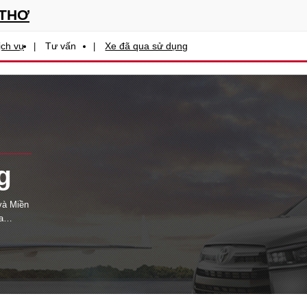
 THƠ
ịch vụ
Tư vấn
Xe đã qua sử dụng
g
 và Miền
a
ừ Nhật
 phụ
ợng tin