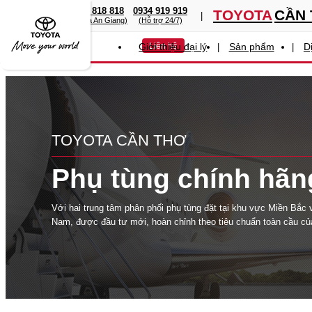
0949 919 919
0767 818 818
0934 919 919
TOYOTA
CẦN
(Toyota Cần Thơ)
(Toyota An Giang)
(Hỗ trợ 24/7)
Giới thiệu đại lý
Liên hệ
Sản phẩm
D
TOYOTA
CẦN THƠ
Phụ tùng chính hãn
Với hai trung tâm phân phối phụ tùng đặt tại khu vực Miền Bắc
Nam, được đầu tư mới, hoàn chỉnh theo tiêu chuẩn toàn cầu củ
Toyota và kết nối với hệ thống cung cấp phụ tùng chính hãng t
Bản và Thái Lan, Công ty ô tô Toyota Việt Nam có thể cung cấp
tùng thay thế cho khách hàng nhanh chóng, kịp thời với chất lư
cậy nhất.