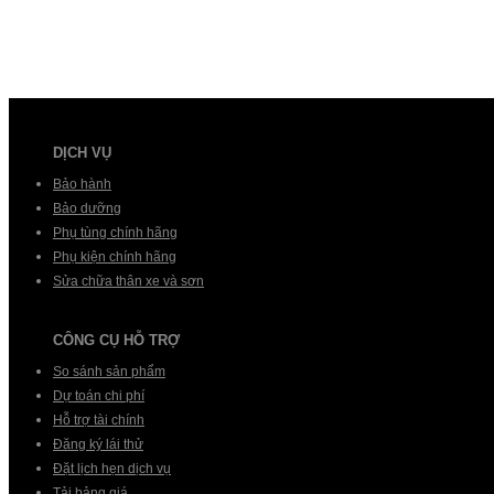
DỊCH VỤ
Bảo hành
Bảo dưỡng
Phụ tùng chính hãng
Phụ kiện chính hãng
Sửa chữa thân xe và sơn
CÔNG CỤ HỖ TRỢ
So sánh sản phẩm
Dự toán chi phí
Hỗ trợ tài chính
Đăng ký lái thử
Đặt lịch hẹn dịch vụ
Tải bảng giá