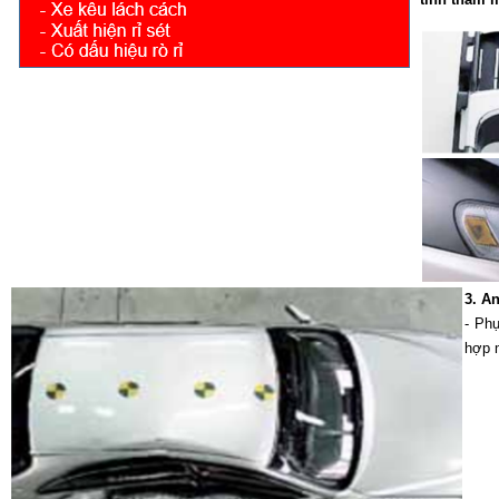
3. An
- Ph
hợp 