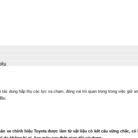
iệu
 tác dụng hấp thụ các lực va chạm, đóng vai trò quan trọng trong việc giữ 
đầu.
hân xe chính hiệu Toyota được làm từ vật liệu có kết cấu vững chắc, 
ĩ do không bị gỉ, bạc màu sau thời gian dài sử dụng.