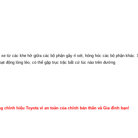
g xe từ các khe hở giữa các bộ phận gây rỉ sét, hỏng hóc các bộ phận khác.
ạt động lỏng lẻo, có thể gặp trục trặc bất cứ lúc nào trên đường
g chính hiệu Toyota
vì an toàn của chính bản thân và Gia đình bạn!