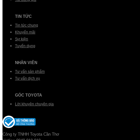
TIN TỨC
Tin tức chung
Khuyến mãi
Sự kiện
Tuyển dụng
NHÂN VIÊN
Tư vấn sản phẩm
Tư vấn dịch vụ
GÓC TOYOTA
Lời khuyên chuyên gia
Công ty TNHH Toyota Cần Thơ