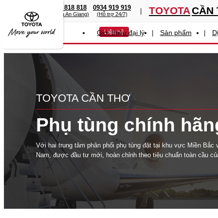
0949 919 919
0767 818 818
0934 919 919
TOYOTA
CẦN
(Toyota Cần Thơ)
(Toyota An Giang)
(Hỗ trợ 24/7)
Giới thiệu đại lý
Liên hệ
Sản phẩm
D
TOYOTA
CẦN THƠ
Phụ tùng chính hãn
Với hai trung tâm phân phối phụ tùng đặt tại khu vực Miền Bắc
Nam, được đầu tư mới, hoàn chỉnh theo tiêu chuẩn toàn cầu củ
Toyota và kết nối với hệ thống cung cấp phụ tùng chính hãng t
Bản và Thái Lan, Công ty ô tô Toyota Việt Nam có thể cung cấp
tùng thay thế cho khách hàng nhanh chóng, kịp thời với chất lư
cậy nhất.