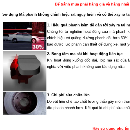
Để tránh mua phải hàng giả và hàng nhái 
Sử dụng Má phanh không chính hiệu rất nguy hiểm và có thể xảy ra ta
1. Hiệu quả phanh kém dễ dẫn tới xảy ra tai n
Chúng tôi tử nghiệm hoạt động của má phanh k
chính hiệu có quãng đường phanh dài hơn 30%. 
bảo được lực phanh cần thiết để dừng xe, một 
2. Bong tấm ma sát khi hoạt động liên tục
Khi hoạt động xuống dốc dài, lớp ma sát của 
nghĩa với việc phanh không còn tác dụng nữa.
3. Chi phí sửa chữa lớn.
Do vật liệu chế tạo chất lượng thấp gây mòn th
đĩa phanh nhanh hơn. Kết quả là chi phí sửa chữ
Hãy sử dụng phụ tùng