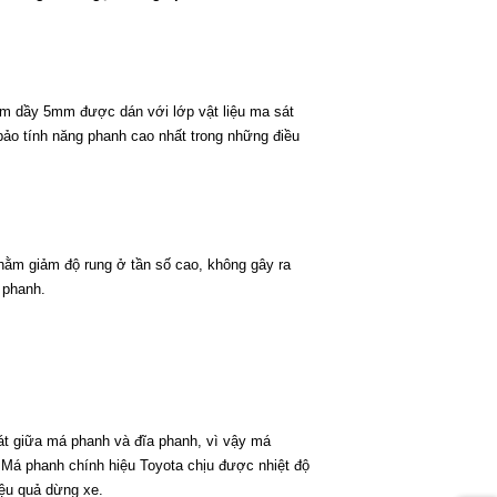
ấm dầy 5mm được dán với lớp vật liệu ma sát
 bảo tính năng phanh cao nhất trong những điều
ằm giảm độ rung ở tần số cao, không gây ra
 phanh.
sát giữa má phanh và đĩa phanh, vì vậy má
 Má phanh chính hiệu Toyota chịu được nhiệt độ
iệu quả dừng xe.