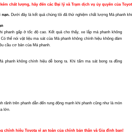
kém chất lượng, hãy đến các Đại lý và Trạm dịch vụ ủy quyền của Toyot
i nạn.
Dưới đây là kết quả chúng tôi đã thử nghiệm chất lượng Má phanh khô
ạn
hi phanh gấp ở tốc độ cao. Kết quả cho thấy, xe lắp má phanh không
Có thể nói vật liệu ma sát của Má phanh không chính hiệu không đảm
yêu cầu cơ bản của Má phanh.
Má phanh không chính hiệu dễ bong ra. Khi tấm ma sát bong ra đồng
ành rãnh trên phanh dẫn đến rung động mạnh khi phanh cũng như là mòn
a lớn.
 chính hiệu Toyota vì an toàn của chính bản thân và Gia đình bạn!