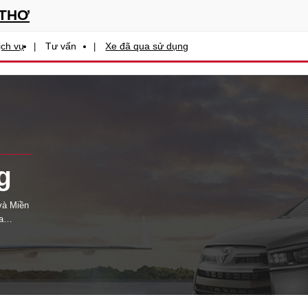
 THƠ
ịch vụ
Tư vấn
Xe đã qua sử dụng
g
 và Miền
a
ừ Nhật
 phụ
ợng tin