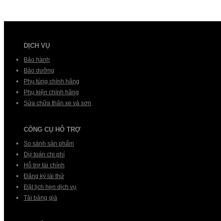
DỊCH VỤ
Bảo hành
Bảo dưỡng
Phụ tùng chính hãng
Phụ kiện chính hãng
Sửa chữa thân xe và sơn
CÔNG CỤ HỖ TRỢ
So sánh sản phẩm
Dự toán chi phí
Hỗ trợ tài chính
Đăng ký lái thử
Đặt lịch hẹn dịch vụ
Tải bảng giá