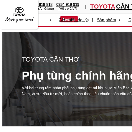
0949 919 919
0767 818 818
0934 919 919
TOYOTA
CẦN
(Toyota Cần Thơ)
(Toyota An Giang)
(Hỗ trợ 24/7)
Giới thiệu đại lý
Liên hệ
Sản phẩm
D
TOYOTA
CẦN THƠ
Phụ tùng chính hãn
Với hai trung tâm phân phối phụ tùng đặt tại khu vực Miền Bắc
Nam, được đầu tư mới, hoàn chỉnh theo tiêu chuẩn toàn cầu củ
Toyota và kết nối với hệ thống cung cấp phụ tùng chính hãng t
Bản và Thái Lan, Công ty ô tô Toyota Việt Nam có thể cung cấp
tùng thay thế cho khách hàng nhanh chóng, kịp thời với chất lư
cậy nhất.