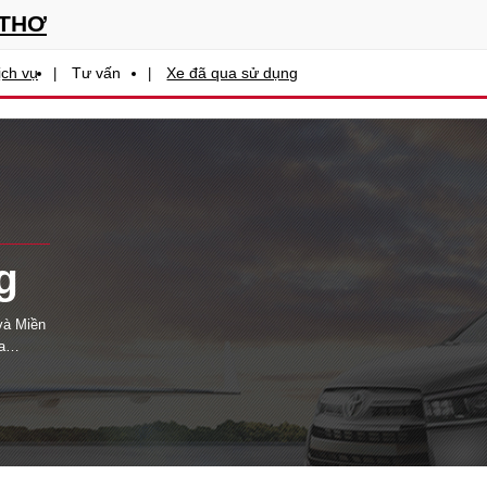
 THƠ
ịch vụ
Tư vấn
Xe đã qua sử dụng
g
 và Miền
a
ừ Nhật
 phụ
ợng tin