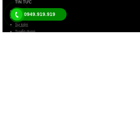
TIN TỨC
Tin tức chung
0949.919.919
Khuyến mãi
Sự kiện
Tuyển dụng
NHÂN VIÊN
Tư vấn sản phẩm
Tư vấn dịch vụ
GÓC TOYOTA
Lời khuyên chuyên gia
Công ty TNHH Toyota Cần Thơ
Hotline 0949 919 919
Hỗ trợ 24/7: 0934 919 919
Email: contact@toyotacantho.com.vn