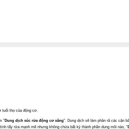
ư tuổi thọ của động cơ.
m "
Dung dịch súc rửa động cơ xăng
". Dung dịch sẽ làm phân rã các cặn b
c tính tẩy rửa mạnh mẽ nhưng không chứa bất kỳ thành phần dung môi nào, "